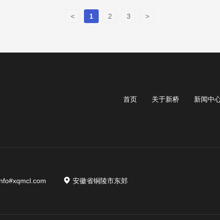
<
1
2
3
>
首页
关于新桥
新闻中
nfo#xqmcl.com
安徽省铜陵市东郊