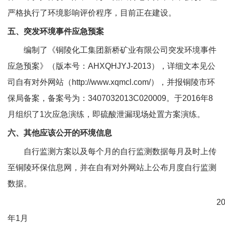
严格执行了环境影响评价程序，目前正在建设。
五、突发环境事件应急预案
编制了《铜陵化工集团新桥矿业有限公司突发环境事件
应急预案》（版本号：
AHXQHJYJ-2013
），详细文本见公
司自有对外网站（
http://www.xqmcl.com/
），并报铜陵市环
保局备案，备案号为：
3407032013C020009
。于
2016
年
8
月组织了
1
次应急演练，即硫酸泄漏现场处置方案演练。
六、其他应该公开的环境信息
自行监测方案以及每个月的自行监测数据每月及时上传
至铜陵环保信息网，并在自有对外网站上公布月度自行监测
数据。
2
年
1
月