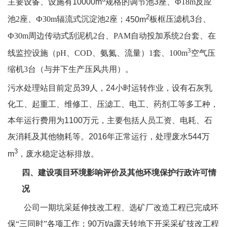
主要设备、设施有
10000m
规格的调节池
3
座、
Ф
18m
反应
2
池
2
座、Ф
30m
辐流式沉淀池
2
座；
450m
板框压滤机
3
台、
Ф
30m
周边传动式刮泥机
2
台、
PAM
自动投加系统
2
台套、在
3
线监控设施（
pH
、
COD
、氨氮、流量）
1
套、
100m
空气压
缩机
3
台（与井下生产压风共用）。
污水处理站目前定员
39
人，
24
小时运转作业，设有石灰乳
化工、起重工、维修工、压滤工、电工、药剂工等多工种，
本年运行费用为
1100
万元，主要包括人员工资、电耗、石
灰消耗及其他物耗等。
2016
年正常运行，处理废水
544
万
3
m
，废水稳定达标排放。
四、建设项目环境影响评价及其他环境保护行政许可情
况
公司一期坑采延伸技改工程、选矿厂改造工程已完成环
保“三同时”各项工作；
90
万
t/a
露天转地下开采采矿技改工程