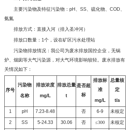
主要污染物及特征污染物：
pH
、
SS
、硫化物、
COD
、
氨氮
排放方式：直接入河（排入圣冲河）
排放口数量：
1
个，设在矿区污水处理站
污染物排放情况：我公司为废水排放国控企业，无锅
炉、烟囱等大气污染源，对大气环境影响较轻。废水排放有
关情况如下：
排放标
总量核
污染物
排放浓度
排放总量
是否超
准
定
序号
标
名称
mg/L
t
mg/L
t/a
1
pH
7.23-8.48
否
6-9
未核定
2
SS
5-24.33
30.06
否
≤
300
未核定