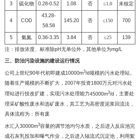
3
硫化物
0.28-0.52
1.08
否
≤
1.0
未核定
43.28-
4
COD
145.20
否
≤
150
700
58.58
5
氨氮
0.36-3.35
3.84
否
≤
25
139
注：排放浓度、标准除
pH
无单位外，其他单位为
mg/L
三、防治污染设施的建设运行情况
3
公司上世纪
90
年代初即建成
10000m
/d
规模的污水处理站。
随着生产规模的不断扩大，
2007
年投资
1800
万元对污水处
3
理站进行技改扩建，实现污水处理能力
45000m
/d
，主要处
理采矿酸性废水和选矿废水，其工艺为高密度泥浆回流法，
具体流程为：所有废
3
水汇入
30000m
容量的调节池均匀水质，之后进入反应池完
成石灰乳投加和曝气作业，之后进入辐流式沉淀池，利用絮